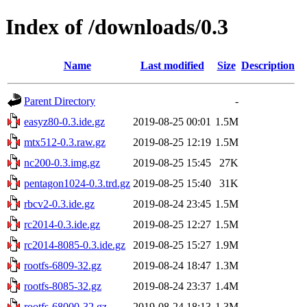
Index of /downloads/0.3
Name
Last modified
Size
Description
Parent Directory
-
easyz80-0.3.ide.gz
2019-08-25 00:01
1.5M
mtx512-0.3.raw.gz
2019-08-25 12:19
1.5M
nc200-0.3.img.gz
2019-08-25 15:45
27K
pentagon1024-0.3.trd.gz
2019-08-25 15:40
31K
rbcv2-0.3.ide.gz
2019-08-24 23:45
1.5M
rc2014-0.3.ide.gz
2019-08-25 12:27
1.5M
rc2014-8085-0.3.ide.gz
2019-08-25 15:27
1.9M
rootfs-6809-32.gz
2019-08-24 18:47
1.3M
rootfs-8085-32.gz
2019-08-24 23:37
1.4M
rootfs-68000-32.gz
2019-08-24 18:13
1.3M